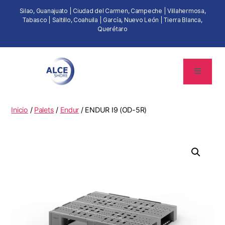
Silao, Guanajuato | Ciudad del Carmen, Campeche | Villahermosa,
Tabasco | Saltillo, Coahuila | García, Nuevo León | Tierra Blanca,
Querétaro
Inicio
/
Palets
/
Endur
/ ENDUR I9 (OD-5R)