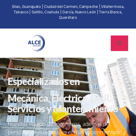
Silao, Guanajuato | Ciudad del Carmen, Campeche | Villahermosa,
Tabasco | Saltillo, Coahuila | García, Nuevo León | Tierra Blanca,
Querétaro
Especializados en
Mecánica, Eléctrica, Civil,
Servicios y Mantenimiento
Nuestro equipo de Ingenieros, además del
personal de cuadrilla, es el más experimentado y