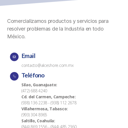
Comercializamos productos y servicios para
resolver problemas de la Industria en todo
México.
Email
contacto@alceshore.com.mx
Teléfono
Silao, Guanajuato:
(472) 688 4240
Cd. del Carmen, Campeche:
(938) 136 2238 - (938) 112 2678
Villahermosa, Tabasco:
(993) 304 8965
Saltillo, Coahuila:
(844) 869 1556 - (844) 485 2360