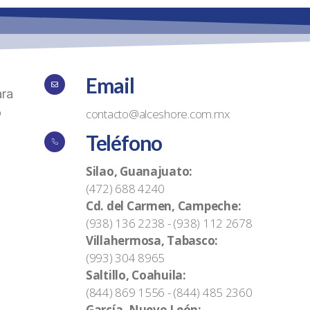
Email
ara
o
contacto@alceshore.com.mx
Teléfono
Silao, Guanajuato:
(472) 688 4240
Cd. del Carmen, Campeche:
(938) 136 2238 - (938) 112 2678
Villahermosa, Tabasco:
(993) 304 8965
Saltillo, Coahuila:
(844) 869 1556 - (844) 485 2360
García, Nuevo León: