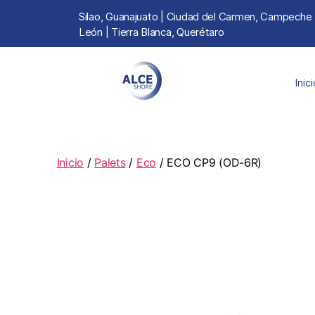
Silao, Guanajuato | Ciudad del Carmen, Campeche | 
León | Tierra Blanca, Querétaro
Inic
Inicio
/
Palets
/
Eco
/ ECO CP9 (OD-6R)